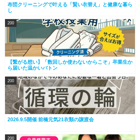
布団クリーニングで叶える「賢い衣替え」と健康な暮ら
し
200
【繋がる想い】「数回しか使わないからこそ」卒業生か
ら届いた温かいバトン
200
2026.9.5開催 前橋元気21衣類の譲渡会
200