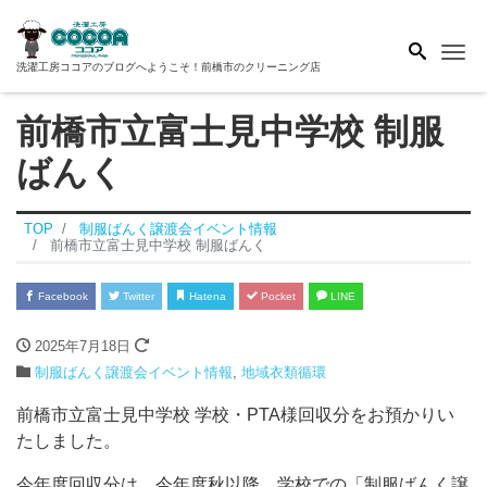
Me
洗濯工房ココアのブログへようこそ！前橋市のクリーニング店
前橋市立富士見中学校 制服
ばんく
TOP
制服ばんく譲渡会イベント情報
前橋市立富士見中学校 制服ばんく
Facebook
Twitter
Hatena
Pocket
LINE
2025年7月18日
制服ばんく譲渡会イベント情報
,
地域衣類循環
前橋市立富士見中学校 学校・PTA様回収分をお預かりい
たしました。
今年度回収分は、今年度秋以降、学校での「制服ばんく譲