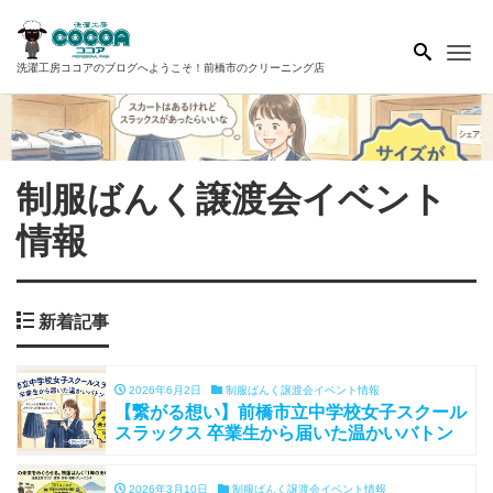
Me
洗濯工房ココアのブログへようこそ！前橋市のクリーニング店
制服ばんく譲渡会イベント
情報
新着記事
2026年6月2日
制服ばんく譲渡会イベント情報
【繋がる想い】前橋市立中学校女子スクール
スラックス 卒業生から届いた温かいバトン
2026年3月10日
制服ばんく譲渡会イベント情報