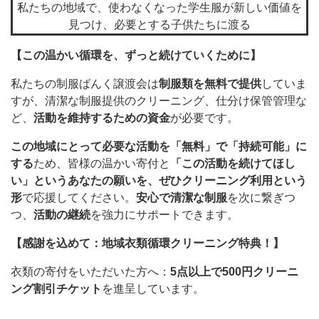
私たちの地域で、使わなくなった学生服が新しい価値を
見つけ、必要とする子供たちに渡る
【この温かい循環を、ずっと続けていくために】
私たちの制服ばんく譲渡会は
制服類を無料で提供
していま
すが、清潔な制服提供のクリーニング、仕分け保管管理な
ど、
活動を維持するための資金
が必要です。
この地域にとって必要な活動を「無料」で「持続可能」に
する
ため、皆様の温かい寄付と
「この活動を続けてほし
い」
というあなたの願いを、ぜひ
クリーニング利用という
形
で応援してください。
安心で清潔な制服
を次に繋ぎつ
つ、
活動の継続
を強力にサポートできます。
【感謝を込めて：地域衣類循環クリーニング特典！】
衣類の寄付をいただいた方へ：
5点以上で500円クリーニ
ング割引チケット
を進呈しています。