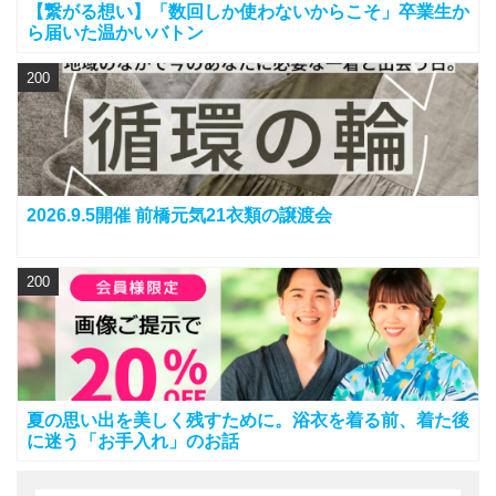
【繋がる想い】「数回しか使わないからこそ」卒業生か
ら届いた温かいバトン
200
2026.9.5開催 前橋元気21衣類の譲渡会
200
夏の思い出を美しく残すために。浴衣を着る前、着た後
に迷う「お手入れ」のお話