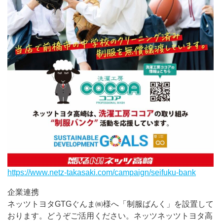
https://www.netz-takasaki.com/campaign/seifuku-bank
企業連携
ネッツトヨタGTGぐんま㈱様へ「制服ばんく」を設置して
おります。どうぞご活用ください。ネッツネッツトヨタ高